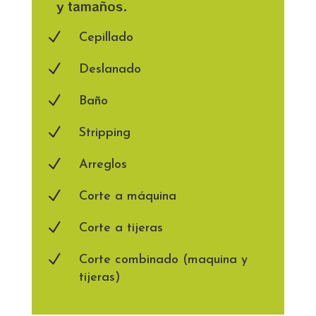
y tamaños.
N
Cepillado
N
Deslanado
N
Baño
N
Stripping
N
Arreglos
N
Corte a máquina
N
Corte a tijeras
N
Corte combinado (maquina y
tijeras)