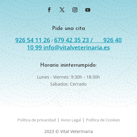
Pide una cita
926 54 11 26
679 42 35 23 /
926 40
/
10 99
info@vitalveterinaria.es
Horario ininterrumpido:
Lunes - Viernes: 9:30h - 18:30h
Sábados: Cerrado
|
|
Política de privacidad
Aviso Legal
Política de Cookies
2023 © Vital Veterinaria