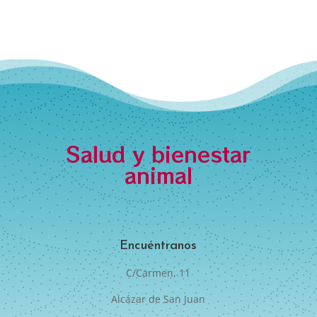
Salud y bienestar
animal
Encuéntranos
C/Carmen, 11
Alcázar de San Juan