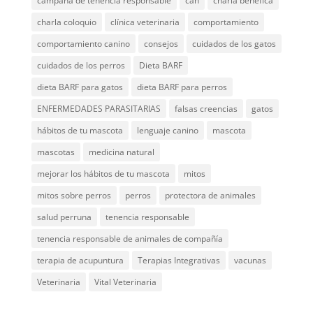
campaña de tenencia responsable
can
charla benéfica
charla coloquio
clínica veterinaria
comportamiento
comportamiento canino
consejos
cuidados de los gatos
cuidados de los perros
Dieta BARF
dieta BARF para gatos
dieta BARF para perros
ENFERMEDADES PARASITARIAS
falsas creencias
gatos
hábitos de tu mascota
lenguaje canino
mascota
mascotas
medicina natural
mejorar los hábitos de tu mascota
mitos
mitos sobre perros
perros
protectora de animales
salud perruna
tenencia responsable
tenencia responsable de animales de compañía
terapia de acupuntura
Terapias Integrativas
vacunas
Veterinaria
Vital Veterinaria