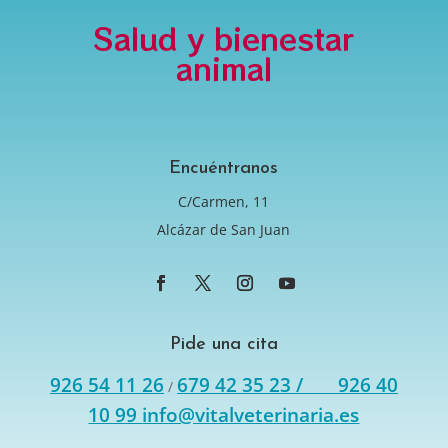
Salud y bienestar
animal
Encuéntranos
C/Carmen, 11
Alcázar de San Juan
Pide una cita
926 54 11 26
679 42 35 23 /
926 40
/
10 99
info@vitalveterinaria.es