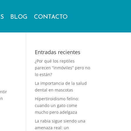
ES
BLOG
CONTACTO
Entradas recientes
¿Por qué los reptiles
parecen “inmóviles” pero no
lo están?
La importancia de la salud
dental en mascotas
ntir
ún
Hipertiroidismo felino:
cuando un gato come
mucho pero adelgaza
La rabia sigue siendo una
amenaza real: un