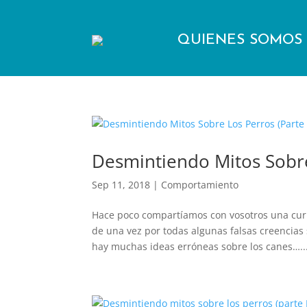
QUIENES SOMOS
Desmintiendo Mitos Sobre 
Sep 11, 2018
|
Comportamiento
Hace poco compartíamos con vosotros una curio
de una vez por todas algunas falsas creencias
hay muchas ideas erróneas sobre los canes…..