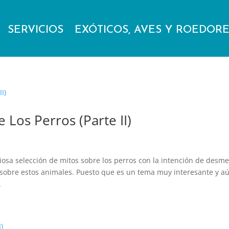
SERVICIOS
EXÓTICOS, AVES Y ROEDOR
Los Perros (Parte II)
sa selección de mitos sobre los perros con la intención de desme
 sobre estos animales. Puesto que es un tema muy interesante y a
.