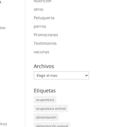
Nutrición
n
,
otros
Peluquería
perros
ivo
Promociones
Testimonios
vacunas
Archivos
Archivos
Etiquetas
acupuntura
acupuntura animal
alimentación
irus
alimentación animal