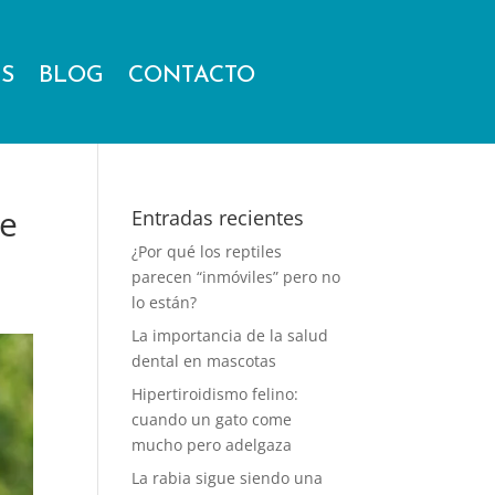
ES
BLOG
CONTACTO
de
Entradas recientes
¿Por qué los reptiles
parecen “inmóviles” pero no
lo están?
La importancia de la salud
dental en mascotas
Hipertiroidismo felino:
cuando un gato come
mucho pero adelgaza
La rabia sigue siendo una