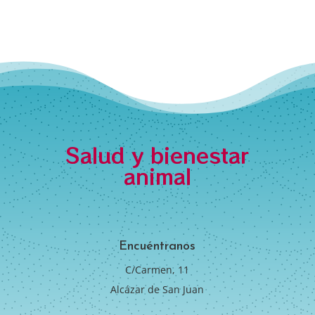
Salud y bienestar
animal
Encuéntranos
C/Carmen, 11
Alcázar de San Juan