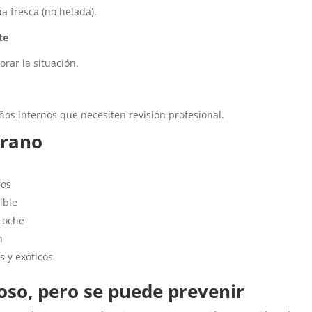
a fresca (no helada).
te
ar la situación.
s internos que necesiten revisión profesional.
erano
sos
ible
coche
n
 y exóticos
roso, pero se puede prevenir