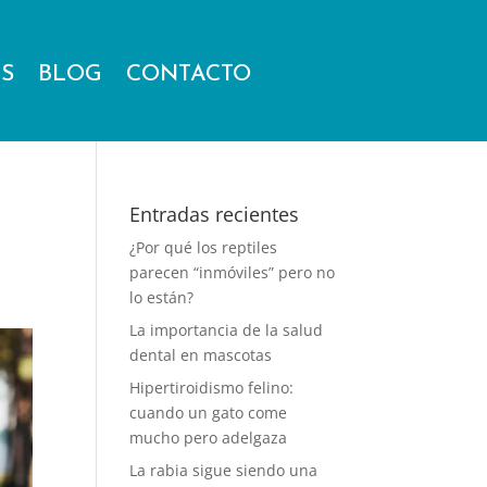
ES
BLOG
CONTACTO
Entradas recientes
¿Por qué los reptiles
parecen “inmóviles” pero no
lo están?
La importancia de la salud
dental en mascotas
Hipertiroidismo felino:
cuando un gato come
mucho pero adelgaza
La rabia sigue siendo una