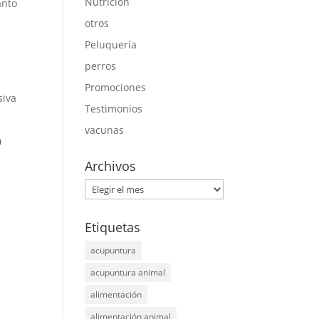
Nutrición
anto
otros
Peluquería
perros
Promociones
siva
Testimonios
vacunas
a
Archivos
Archivos
Etiquetas
acupuntura
acupuntura animal
alimentación
alimentación animal