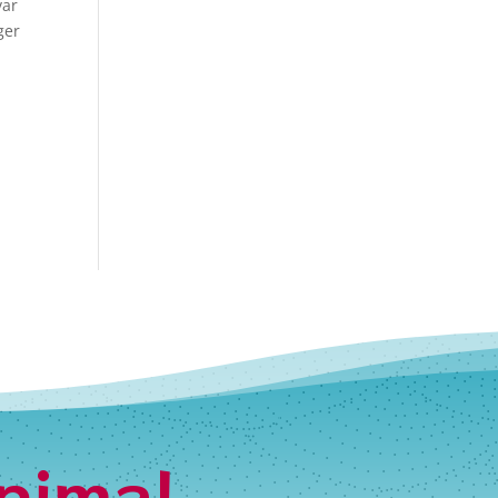
var
ger
nimal