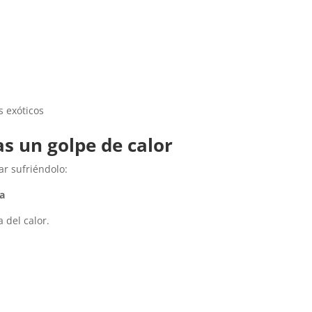
s exóticos
s un golpe de calor
r sufriéndolo:
da
 del calor.