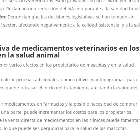
 los servicios veterinarios están gravados con un 21% de IVA, lo qu
ceso. Reclaman una reducción del IVA equiparable a la sanidad hum
ión
: Denuncian que las decisiones legislativas se han tomado sin
l sector, afectando negativamente a la calidad asistencial y a la sa
iva de medicamentos veterinarios en los
en la salud animal
er varios efectos en los propietarios de mascotas y en la salud
realizar pruebas adicionales, como cultivos y antibiogramas, para
icos puede retrasar el inicio del tratamiento, afectando la salud del
irir medicamentos en farmacias y la posible necesidad de comprar
na parte, puede incrementar los costos para los propietarios. ​
de la venta directa de medicamentos en las clínicas puede fomentar
, lo que puede ser perjudicial para la salud de las mascotas. ​