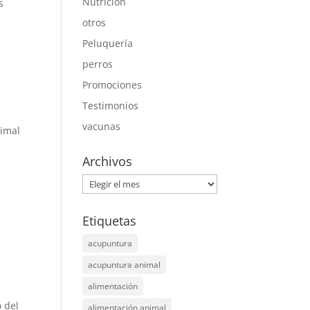
Nutrición
s
otros
Peluquería
perros
Promociones
Testimonios
vacunas
nimal
Archivos
Archivos
Etiquetas
acupuntura
acupuntura animal
alimentación
o del
alimentación animal