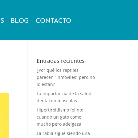
ES
BLOG
CONTACTO
Entradas recientes
¿Por qué los reptiles
parecen “inmóviles” pero no
lo están?
La importancia de la salud
dental en mascotas
Hipertiroidismo felino:
cuando un gato come
mucho pero adelgaza
La rabia sigue siendo una